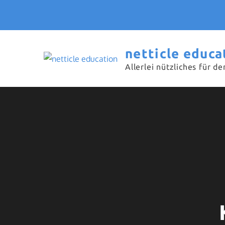
Skip
to
content
netticle educa
Allerlei nützliches für de