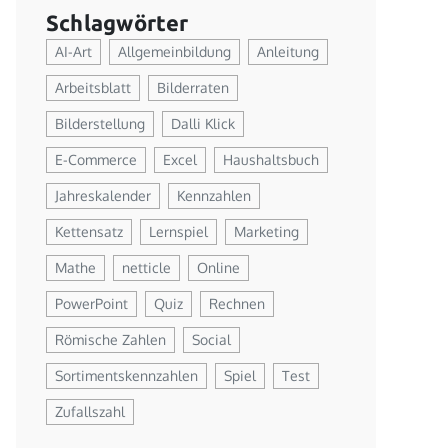
Schlagwörter
AI-Art
Allgemeinbildung
Anleitung
Arbeitsblatt
Bilderraten
Bilderstellung
Dalli Klick
E-Commerce
Excel
Haushaltsbuch
Jahreskalender
Kennzahlen
Kettensatz
Lernspiel
Marketing
Mathe
netticle
Online
PowerPoint
Quiz
Rechnen
Römische Zahlen
Social
Sortimentskennzahlen
Spiel
Test
Zufallszahl