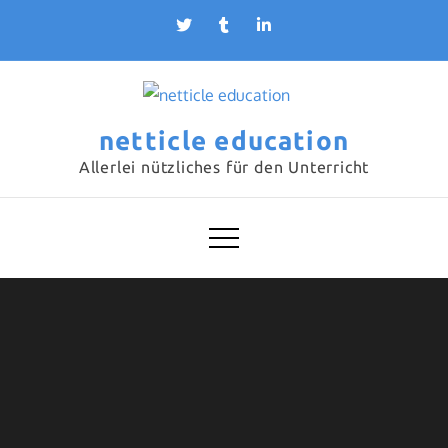
Skip
to
content
netticle education
Allerlei nützliches für den Unterricht