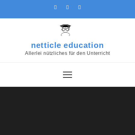
Skip
to
content
netticle education
Allerlei nützliches für den Unterricht