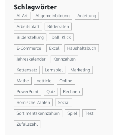
Schlagwörter
AI-Art
Allgemeinbildung
Anleitung
Arbeitsblatt
Bilderraten
Bilderstellung
Dalli Klick
E-Commerce
Excel
Haushaltsbuch
Jahreskalender
Kennzahlen
Kettensatz
Lernspiel
Marketing
Mathe
netticle
Online
PowerPoint
Quiz
Rechnen
Römische Zahlen
Social
Sortimentskennzahlen
Spiel
Test
Zufallszahl