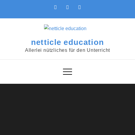
Skip
to
content
netticle education
Allerlei nützliches für den Unterricht