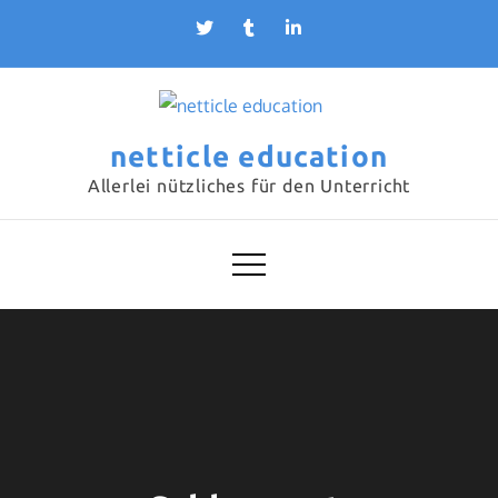
Skip
to
content
netticle education
Allerlei nützliches für den Unterricht