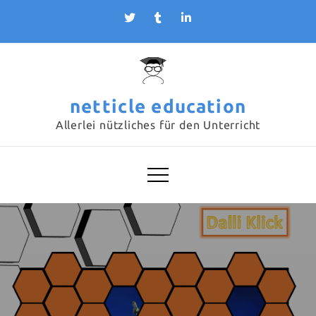
Skip
to
content
netticle education
Allerlei nützliches für den Unterricht