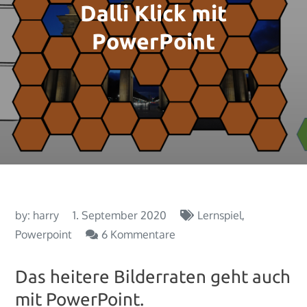
Dalli Klick mit
PowerPoint
by:
harry
1. September 2020
Lernspiel
zu
Powerpoint
6 Kommentare
Dalli
Klick
Das heitere Bilderraten geht auch
mit
mit PowerPoint.