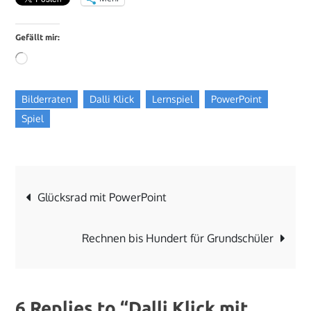
Gefällt mir:
Wird
geladen …
Bilderraten
Dalli Klick
Lernspiel
PowerPoint
Spiel
Beitragsnavigation
Glücksrad mit PowerPoint
Rechnen bis Hundert für Grundschüler
6 Replies to “Dalli Klick mit