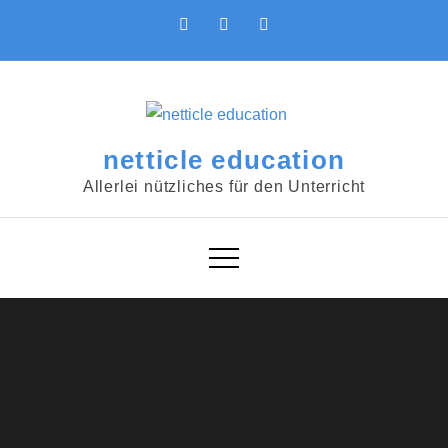
Skip
to
content
netticle education
Allerlei nützliches für den Unterricht