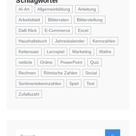
Schlagwörter
AI-Art
Allgemeinbildung
Anleitung
Arbeitsblatt
Bilderraten
Bilderstellung
Dalli Klick
E-Commerce
Excel
Haushaltsbuch
Jahreskalender
Kennzahlen
Kettensatz
Lernspiel
Marketing
Mathe
netticle
Online
PowerPoint
Quiz
Rechnen
Römische Zahlen
Social
Sortimentskennzahlen
Spiel
Test
Zufallszahl
Search